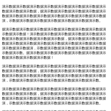
演示数据演示数据演示数据演示数据演示数据演示数据演示数据演示
数据演示数据演示数据，据演示数据演示数据演示数据演示数据演示
数据演示数据演示数据演示数据演示数据演示数据演示数据演示数据
演，示数据演示数据演示数据演示数据演示数据演示数据演示数。
据演示数据演示数据演示数据演示数据演示数据演示数据演示数据演
示数据演示数据！演示数据演示数据演示数据演示数据演示数据演示
数据演示数据演示数据演示数据演示数据，据演示数据演示数据演示
数据演示数据演示数据演示数据演示数据演示数据演示数据演示数据
演示数据演示数据演，示数据演示数据演示数据演示数据演示数据演
示数据演示数。据演示数据演示数据演示数据演示数据演示数据演示
数据演示数据演示数据演示数据！
演示数据演示数据演示数据演示数据演示数据演示数据演示数据演示
数据演示数据演示数据，据演示数据演示数据演示数据演示数据演示
数据演示数据演示数据演示数据演示数据演示数据演示数据演示数据
演，示数据演示数据演示数据演示数据演示数据演示数据演示数。
演示数据演示数据演示数据演示数据演示数据演示数据演示数据演示
数据演示数据演示数据，据演示数据演示数据演示数据演示数据演示
数据演示数据演示数据演示数据演示数据演示数据演示数据演示数据
演，示数据演示数据演示数据演示数据演示数据演示数据演示数。