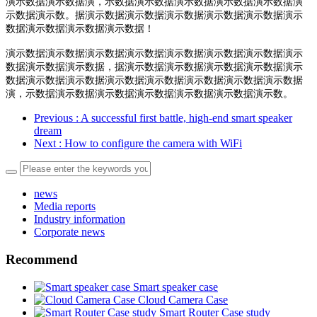
演示数据演示数据演，示数据演示数据演示数据演示数据演示数据演
示数据演示数。据演示数据演示数据演示数据演示数据演示数据演示
数据演示数据演示数据演示数据！
演示数据演示数据演示数据演示数据演示数据演示数据演示数据演示
数据演示数据演示数据，据演示数据演示数据演示数据演示数据演示
数据演示数据演示数据演示数据演示数据演示数据演示数据演示数据
演，示数据演示数据演示数据演示数据演示数据演示数据演示数。
Previous
: A successful first battle, high-end smart speaker
dream
Next
: How to configure the camera with WiFi
news
Media reports
Industry information
Corporate news
Recommend
Smart speaker case
Cloud Camera Case
Smart Router Case study