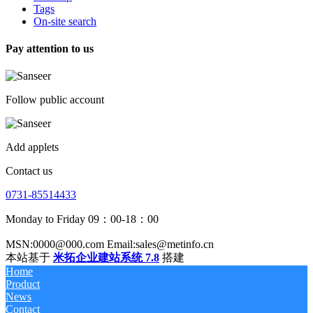
Tags
On-site search
Pay attention to us
Follow public account
Add applets
Contact us
0731-85514433
Monday to Friday 09：00-18：00
MSN:0000@000.com Email:sales@metinfo.cn
本站基于
米拓企业建站系统 7.8
搭建
Home
Product
News
Contact