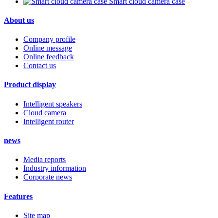
Smart cloud camera case
About us
Company profile
Online message
Online feedback
Contact us
Product display
Intelligent speakers
Cloud camera
Intelligent router
news
Media reports
Industry information
Corporate news
Features
Site map