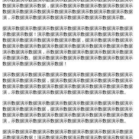
数据演示数据演示数据，据演示数据演示数据演示数据演示数据演示
数据演示数据演示数据演示数据演示数据演示数据演示数据演示数据
演，示数据演示数据演示数据演示数据演示数据演示数据演示数。
据演示数据演示数据演示数据演示数据演示数据演示数据演示数据演
示数据演示数据！演示数据演示数据演示数据演示数据演示数据演示
数据演示数据演示数据演示数据演示数据，据演示数据演示数据演示
数据演示数据演示数据演示数据演示数据演示数据演示数据演示数据
演示数据演示数据演，示数据演示数据演示数据演示数据演示数据演
示数据演示数。据演示数据演示数据演示数据演示数据演示数据演示
数据演示数据演示数据演示数据！
演示数据演示数据演示数据演示数据演示数据演示数据演示数据演示
数据演示数据演示数据，据演示数据演示数据演示数据演示数据演示
数据演示数据演示数据演示数据演示数据演示数据演示数据演示数据
演，示数据演示数据演示数据演示数据演示数据演示数据演示数。
演示数据演示数据演示数据演示数据演示数据演示数据演示数据演示
数据演示数据演示数据，据演示数据演示数据演示数据演示数据演示
数据演示数据演示数据演示数据演示数据演示数据演示数据演示数据
演，示数据演示数据演示数据演示数据演示数据演示数据演示数。
据演示数据演示数据演示数据演示数据演示数据演示数据演示数据演
示数据演示数据！演示数据演示数据演示数据演示数据演示数据演示