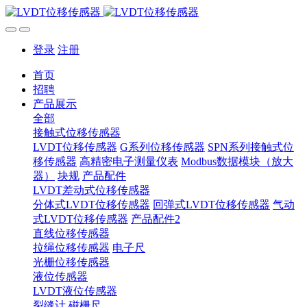
登录
注册
首页
招聘
产品展示
全部
接触式位移传感器
LVDT位移传感器
G系列位移传感器
SPN系列接触式位
移传感器
高精密电子测量仪表
Modbus数据模块（放大
器）
块规
产品配件
LVDT差动式位移传感器
分体式LVDT位移传感器
回弹式LVDT位移传感器
气动
式LVDT位移传感器
产品配件2
直线位移传感器
拉绳位移传感器
电子尺
光栅位移传感器
液位传感器
LVDT液位传感器
裂缝计
磁栅尺