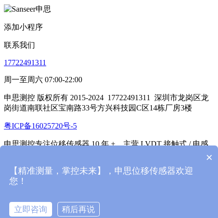
添加小程序
联系我们
17722491311
周一至周六 07:00-22:00
申思测控 版权所有 2015-2024
17722491311
深圳市龙岗区龙
岗街道南联社区宝南路33号方兴科技园C区14栋厂房3楼
粤ICP备16025720号-5
申思测控专注位移传感器 10 年 +，主营 LVDT 接触式 / 电感
式 / 笔式位移传感器、光栅位移传感器、通讯模块（放大
×
器），带全电路防护，0.1微米精度，抗干扰，支持定制。
【精准测量，掌控未来】，申思位移传感器欢迎
您！
本站基于
米拓企业建站系统 7.8
搭建
首页
产品
立即咨询
稍后再说
新闻