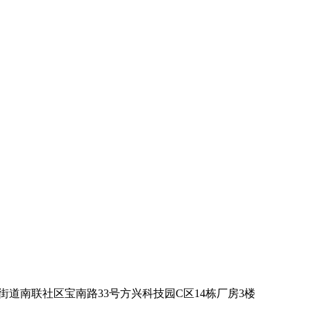
街道南联社区宝南路33号方兴科技园C区14栋厂房3楼