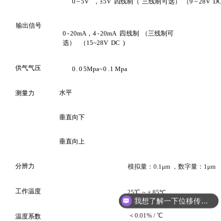
0
~
5V ，±5V 四线制（
三线制
可选
）
（
9
~
28V DC
输出信号
0
-
20
mA
，
4
-
20
mA
四
线制
（三线制可
选
）
（
15~28
V
DC
)
供气气压
0.
0
5
Mpa
~0
.
1
Mpa
水平
测量力
垂直
向下
垂直
向上
分辨力
模拟量：
0.1μm ，数字量：1μm
分辨率
我想了解一下位移传感器
工作温度
工作温度
25℃
~
+ 85℃
可以帮忙选型吗？
＜
0.01% / ℃
温度系数
温度系数