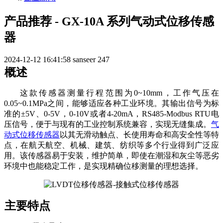
产品推荐 - GX-10A 系列气动式位移传感
器
2024-12-12 16:41:58
sanseer
247
概述
这款传感器测量行程范围为
0~1
0
mm，工作气压在
0.
0
5~0.
1
MPa之间，能够适应各种工业环境。其输出信号为标
准的
±
5V、
0-5V，0-10V或者4-20mA，RS485-Modbus RTU电
压信号，便于与现有的工业控制系统兼容，实现无缝集成。
气
动式位移传感器
以其无滑动触点、长使用寿命和高安全性等特
点，在航天航空、机械、建筑、纺织等多个行业得到广泛应
用。该传感器易于安装，维护简单，即使在潮湿和灰尘等恶劣
环境中也能稳定工作，是实现精确位移测量的理想选择。
主要特点