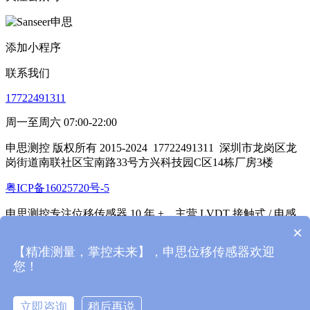
添加小程序
联系我们
17722491311
周一至周六 07:00-22:00
申思测控 版权所有 2015-2024
17722491311
深圳市龙岗区龙
岗街道南联社区宝南路33号方兴科技园C区14栋厂房3楼
粤ICP备16025720号-5
申思测控专注位移传感器 10 年 +，主营 LVDT 接触式 / 电感
式 / 笔式位移传感器、光栅位移传感器、通讯模块（放大
×
器），带全电路防护，0.1微米精度，抗干扰，支持定制。
【精准测量，掌控未来】，申思位移传感器欢迎
您！
本站基于
米拓企业建站系统 7.8
搭建
首页
产品
立即咨询
稍后再说