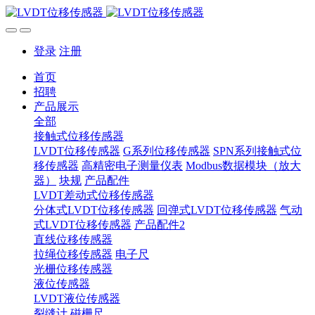
登录
注册
首页
招聘
产品展示
全部
接触式位移传感器
LVDT位移传感器
G系列位移传感器
SPN系列接触式位
移传感器
高精密电子测量仪表
Modbus数据模块（放大
器）
块规
产品配件
LVDT差动式位移传感器
分体式LVDT位移传感器
回弹式LVDT位移传感器
气动
式LVDT位移传感器
产品配件2
直线位移传感器
拉绳位移传感器
电子尺
光栅位移传感器
液位传感器
LVDT液位传感器
裂缝计
磁栅尺