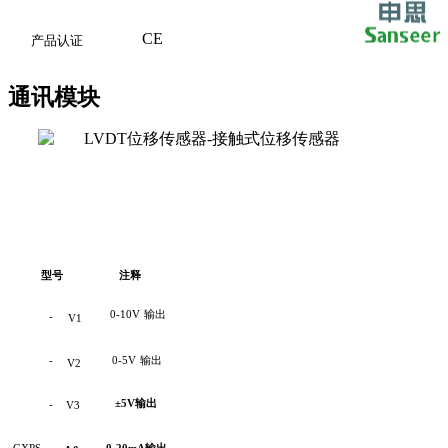
CE
产品认证
通讯模块
型号
注释
0-10V
输出
-
V1
-
0-5V
输出
V2
±5V
输出
-
V3
GXPS
-
0-20mA
输出