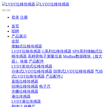
登录
注册
首页
招聘
产品展示
全部
接触式位移传感器
LVDT位移传感器
G系列位移传感器
SPN系列接触式位
移传感器
高精密电子测量仪表
Modbus数据模块（放大
器）
块规
产品配件
LVDT差动式位移传感器
分体式LVDT位移传感器
回弹式LVDT位移传感器
气动
式LVDT位移传感器
产品配件2
直线位移传感器
拉绳位移传感器
电子尺
光栅位移传感器
液位传感器
LVDT液位传感器
裂缝计
磁栅尺