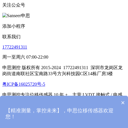
关注公众号
添加小程序
联系我们
17722491311
周一至周六 07:00-22:00
申思测控 版权所有 2015-2024
17722491311
深圳市龙岗区龙
岗街道南联社区宝南路33号方兴科技园C区14栋厂房3楼
粤ICP备16025720号-5
申思测控专注位移传感器 10 年 +，主营 LVDT 接触式 / 电感
式 / 笔式位移传感器、光栅位移传感器、通讯模块（放大
×
器），带全电路防护，0.1微米精度，抗干扰，支持定制。
【精准测量，掌控未来】，申思位移传感器欢迎
您！
本站基于
米拓企业建站系统 7.8
搭建
首页