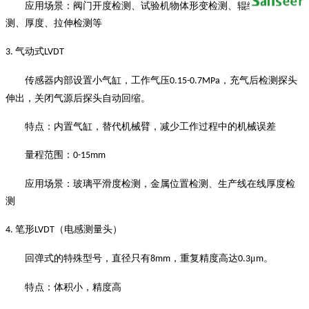
应用场景：阀门开度检测、试验机物体形变检测、辊缝间隙检
测、厚度、拉伸检测等
气动式
3.
LVDT
传感器内部设置小气缸，工作气压
，充气后检测探头
0.15-0.7MPa
伸出，关闭气源后探头自动回缩。
特点：内置气缸，替代机械臂，减少工作过程中的机械误差
量程范围：
0-15mm
应用场景：玻璃平滑度检测，金属位置检测、生产线在线厚度检
测
笔形
（电感测量头）
4.
LVDT
回弹式的特殊型号，直径只有
，重复精度高达
μ
。
8mm
0.3
m
特点：体积小，精度高