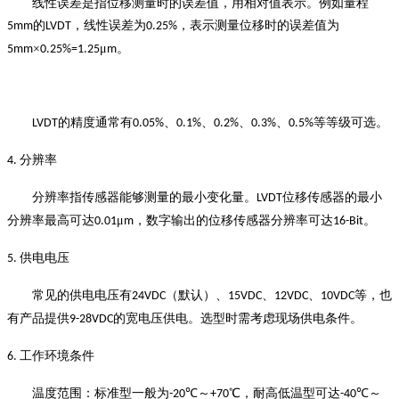
线性误差是指位移测量时的误差值，用相对值表示。例如量程
的
，线性误差为
，表示测量位移时的误差值为
5mm
LVDT
0.25%
×
μ
。
5mm
0.25%=1.25
m
的精度通常有
、
、
、
、
等等级可选。
LVDT
0.05%
0.1%
0.2%
0.3%
0.5%
分辨率
4.
分辨率指传感器能够测量的最小变化量。
位移传感器的最小
LVDT
分辨率最高可达
μ
，数字输出的位移传感器分辨率可达
。
0.01
m
16-Bit
供电电压
5.
常见的供电电压有
（默认）、
、
、
等，也
24VDC
15VDC
12VDC
10VDC
有产品提供
的宽电压供电。选型时需考虑现场供电条件。
9-28VDC
工作环境条件
6.
温度范围：标准型一般为
℃～
℃，耐高低温型可达
℃～
-20
+70
-40