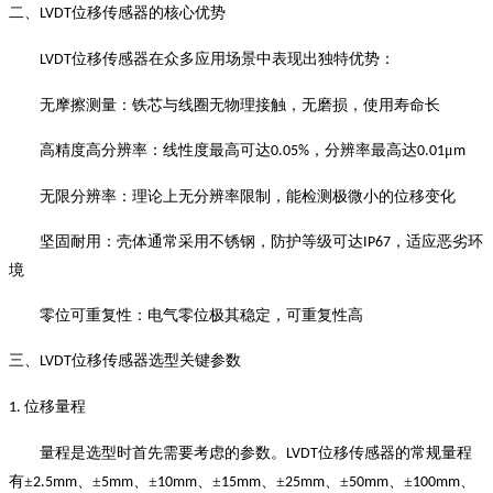
二、
位移传感器的核心优势
LVDT
位移传感器在众多应用场景中表现出独特优势：
LVDT
无摩擦测量：铁芯与线圈无物理接触，无磨损，使用寿命长
高精度高分辨率：线性度最高可达
，分辨率最高达
μ
0.05%
0.01
m
无限分辨率：理论上无分辨率限制，能检测极微小的位移变化
坚固耐用：壳体通常采用不锈钢，防护等级可达
，适应恶劣环
IP67
境
零位可重复性：电气零位极其稳定，可重复性高
三、
位移传感器选型关键参数
LVDT
位移量程
1.
量程是选型时首先需要考虑的参数。
位移传感器的常规量程
LVDT
有±
、±
、±
、±
、±
、±
、±
、
2.5mm
5mm
10mm
15mm
25mm
50mm
100mm