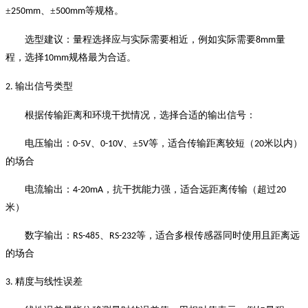
±
、±
等规格。
250mm
500mm
选型建议：量程选择应与实际需要相近，例如实际需要
量
8mm
程，选择
规格最为合适。
10mm
输出信号类型
2.
根据传输距离和环境干扰情况，选择合适的输出信号：
电压输出：
、
、±
等，适合传输距离较短（
米以内）
0-5V
0-10V
5V
20
的场合
电流输出：
，抗干扰能力强，适合远距离传输（超过
4-20mA
20
米）
数字输出：
、
等，适合多根传感器同时使用且距离远
RS-485
RS-232
的场合
精度与线性误差
3.