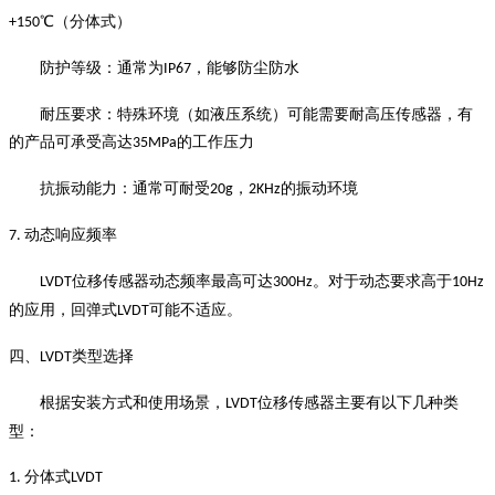
℃（分体式）
+150
防护等级：通常为
，能够防尘防水
IP67
耐压要求：特殊环境（如液压系统）可能需要耐高压传感器，有
的产品可承受高达
的工作压力
35MPa
抗振动能力：通常可耐受
，
的振动环境
20g
2KHz
动态响应频率
7.
位移传感器动态频率最高可达
。对于动态要求高于
LVDT
300Hz
10Hz
的应用，回弹式
可能不适应。
LVDT
四、
类型选择
LVDT
根据安装方式和使用场景，
位移传感器主要有以下几种类
LVDT
型：
分体式
1.
LVDT