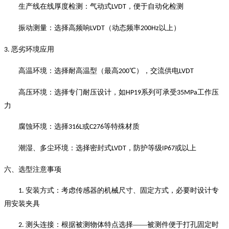
生产线在线厚度检测：气动式
，便于自动化检测
LVDT
振动测量：选择高频响
（动态频率
以上）
LVDT
200Hz
恶劣环境应用
3.
高温环境：选择耐高温型（最高
℃），交流供电
200
LVDT
高压环境：选择专门耐压设计，如
系列可承受
工作压
HP19
35MPa
力
腐蚀环境：选择
或
等特殊材质
316L
C276
潮湿、多尘环境：选择密封式
，防护等级
或以上
LVDT
IP67
六、选型注意事项
安装方式：考虑传感器的机械尺寸、固定方式，必要时设计专
1.
用安装夹具
测头连接：根据被测物体特点选择——被测件便于打孔固定时
2.