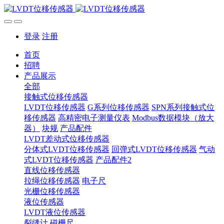
登录
注册
首页
招聘
产品展示
全部
接触式位移传感器
LVDT位移传感器
G系列位移传感器
SPN系列接触式位
移传感器
高精密电子测量仪表
Modbus数据模块（放大
器）
块规
产品配件
LVDT差动式位移传感器
分体式LVDT位移传感器
回弹式LVDT位移传感器
气动
式LVDT位移传感器
产品配件2
直线位移传感器
拉绳位移传感器
电子尺
光栅位移传感器
液位传感器
LVDT液位传感器
裂缝计
磁栅尺