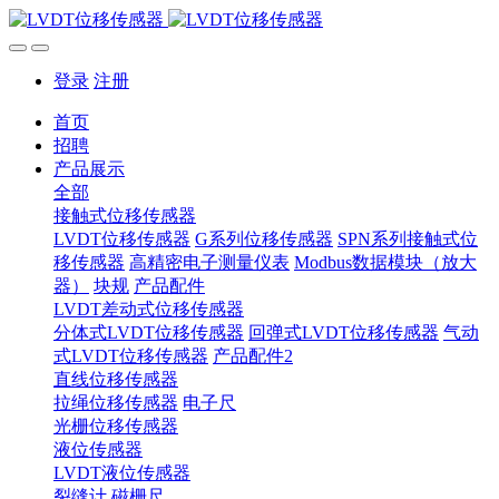
登录
注册
首页
招聘
产品展示
全部
接触式位移传感器
LVDT位移传感器
G系列位移传感器
SPN系列接触式位
移传感器
高精密电子测量仪表
Modbus数据模块（放大
器）
块规
产品配件
LVDT差动式位移传感器
分体式LVDT位移传感器
回弹式LVDT位移传感器
气动
式LVDT位移传感器
产品配件2
直线位移传感器
拉绳位移传感器
电子尺
光栅位移传感器
液位传感器
LVDT液位传感器
裂缝计
磁栅尺