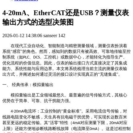
4-20mA、EtherCAT还是USB？测量仪表
输出方式的选型决策图
2026-01-12 14:38:06
sanseer
142
在现代工业自动化、智能制造与精密测量领域，测量仪表扮演着
系统
“感官”的角色。然而，感知到的数据只有被高效、可靠地传输至控
制系统（如
、
、工控机）或数据中心，才能转化为指导生产、
PLC
DCS
优化流程的价值信息。因此，仪表的输出接口方式直接决定了其集成
能力、系统性能与应用边界。本文将系统梳理当前主流的测量仪表输
出方式，并阐述如何通过灵活的接口设计实现真正的“无缝集成”。
一、
经典传承：模拟量输出
模拟量输出是工业领域最悠久、最普遍的信号传输方式，其核心
优势在于简单、可靠、抗干扰能力强。
电流环：工业控制的“黄金标准”。采用电流信号传输，对
4-20mA
线路电阻变化不敏感，天生具有抗电磁干扰优势，可实现长达数百米
甚至更远的稳定传输。其“活零”特性（
对应测量下限，
对应
4mA
20mA
上限）还能方便地诊断线路断线故障（电流降至
）。这是过程控制
0mA