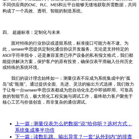
不同供应商的
、
、
和云平台能够无缝地获取所需数据，共同
CNC
PLC
MES
构成了一个高效、透明、智能的制造系统。
四、
超越标准：定制化与未来
面对特殊的行业协议或遗留系统，标准接口可能力有不逮。为
此，
申思提供定制化通信协议开发服务。无论是支持特定的
sanseer
字符串指令，还是兼容某类已停产设备的私有报文格式，我们都
ASCII
能提供解决方案，保护客户的原有投资，确保仪表平滑融入任何历史
或特殊的系统环境。
我们的设计理念始终如一：测量仪表不应成为系统集成中的
“孤
岛”或“瓶颈”。通过提供全面、先进、灵活的输出方式选择，我们致力
于让每一台
申思仪表都成为您自动化生态中即插即用、可靠高
sanseer
效的智能节点，极大简化工程实施与调试工作，最终助力客户聚焦于
核心工艺与价值创造，而非复杂的通信调试。
上一篇
: 测量仪表怎么把数据“说”给你听？选对方式，
系统集成事半功倍
下一篇
: 读数乱跳、输出异常？一套“从外到内”的排查