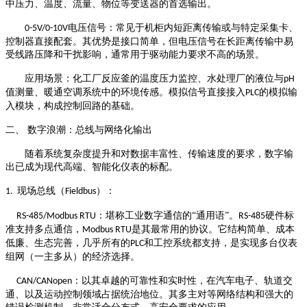
中压力、温度、流量、物位等变送器的首选输出。
电压信号：常见于机柜内短距离传输或与特定采集卡、
0-5V/0-10V
控制器直接配套。其优势是接口简单，但电压信号在长距离传输中易
受线路压降和干扰影响，通常用于驱动能力要求不高的场景。
应用场景：化工厂反应釜的温度压力监控、水处理厂的液位与
pH
值测量、暖通空调系统中的环境传感。模拟信号直接接入
的模拟输
PLC
入模块，构成控制回路的基础。
二、
数字浪潮：总线与网络化输出
随着系统复杂度提升和对数据丰富性、传输速度的要求，数字输
出已成为现代高端、智能化仪表的标配。
现场总线（
）：
1.
Fieldbus
：堪称工业数字通信的“通用语”。
硬件标
RS-485/Modbus RTU
RS-485
准支持多点通信，
是其最常用的协议。它结构简单、成本
Modbus RTU
低廉、生态完善，几乎所有的
和工控系统都支持，是实现多台仪表
PLC
组网（一主多从）的经济选择。
：以其卓越的可靠性和实时性，在汽车电子、轨道交
CAN/CANopen
通、以及运动控制领域占据统治地位。其多主对等网络结构和强大的