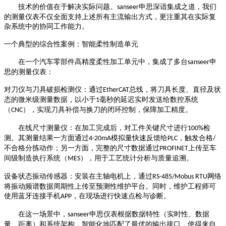
技术的价值在于解决实际问题。
申思深谙集成之道，我们
sanseer
的测量仪表不仅全面支持上述所有主流输出方式，更注重其在实际复
杂系统中的协同工作能力。
一个典型的综合性案例：智能柔性制造单元
在一个汽车零部件高精度柔性加工单元中，集成了多台
申
sanseer
思的测量仪表：
对刀仪与刀具破损检测仪：通过
总线，将刀具长度、直径及状
EtherCAT
态的微米级测量数据，以小于
毫秒的延迟实时发送给数控系统
1
（
），实现刀具补偿与换刀的闭环控制，保障加工精度。
CNC
在线尺寸测量仪：在加工完成后，对工件关键尺寸进行
检
100%
测。其测量结果一方面通过
模拟量快速反馈给
，触发合格
4-20mA
PLC
/
不合格分拣动作；另一方面，完整的尺寸数据通过
上传至车
PROFINET
间级制造执行系统（
），用于工艺统计分析与质量追溯。
MES
设备状态振动传感器：安装在主轴电机上，通过
网络
RS-485/Mobus RTU
将振动频谱数据周期性上传至预测性维护平台。同时，维护工程师可
使用蓝牙连接手机
，在现场进行快速点检与诊断。
APP
在这一场景中，
申思仪表根据数据特性（实时性、数据
sanseer
量、距离）和系统架构，智能化地匹配了最优的输出接口，使得来自