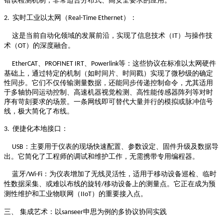
错误检测机制，非常适合分布式、高安全要求的应用。
实时工业以太网（
）：
2.
Real-Time Ethernet
这是当前自动化领域的发展前沿，实现了信息技术（
）与操作技
IT
术（
）的深度融合。
OT
、
、
等：这些协议在标准以太网硬件
EtherCAT
PROFINET IRT
Powerlink
基础上，通过特定的机制（如时间片、时间戳）实现了微秒级的确定
性同步。它们不仅传输测量数据，还能同步传递控制命令，尤其适用
于多轴协同运动控制、高速机器视觉检测、高性能传感器阵列等对时
序有苛刻要求的场景。一条网线即可替代大量并行的模拟或脉冲信号
线，极大简化了布线。
便捷化本地接口：
3.
：主要用于仪表的现场快速配置、参数设定、固件升级及数据导
USB
出。它简化了工程师的调试和维护工作，无需携带专用编程器。
蓝牙
：为仪表增加了无线灵活性，适用于移动设备巡检、临时
/Wi-Fi
性数据采集、或难以布线的旋转
移动设备上的测量点。它正在成为预
/
测性维护和工业物联网（
）的重要接入点。
IIoT
三、
集成艺术：以
申思为例的多协议协同实践
sanseer