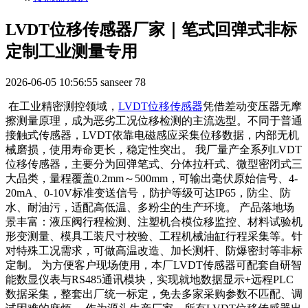
LVDT位移传感器厂家｜笔式回弹式非标
定制工业测量专用
2026-06-05 10:56:55
sanseer
78
在工业精密测控领域，
LVDT位移传感器
凭借差动变压器无摩
擦测量原理，成为恶劣工况位移检测的主流选型。不同于普通
接触式传感器，LVDT依靠电磁感应采集位移数据，内部无机
械磨损，使用寿命更长，稳定性突出。 我厂量产全系列LVDT
位移传感器，主要分为回弹笔式、分体拉杆式、微型密闭式三
大品类，量程覆盖0.2mm～500mm，可输出毫伏原始信号、4-
20mA、0-10V标准变送信号，防护等级可达IP65，防尘、防
水、耐油污，适配高低温、多粉尘的生产环境。 产品落地场
景丰富：液压阀行程检测、注塑机合模位移监控、材料试验机
形变测量、模具工装尺寸校验、工程机械油缸行程采集等。针
对特殊工况需求，可做高温改造、加长测杆、防爆密封等非标
定制。 为方便客户现场使用，本厂LVDT传感器可配套自研智
能数显仪表与RS485通讯模块，实现就地数据显示+远程PLC
数据采集，整套出厂统一标定，免去多家采购参数不匹配、调