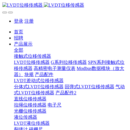
登录
注册
首页
招聘
产品展示
全部
接触式位移传感器
LVDT位移传感器
G系列位移传感器
SPN系列接触式位
移传感器
高精密电子测量仪表
Modbus数据模块（放大
器）
块规
产品配件
LVDT差动式位移传感器
分体式LVDT位移传感器
回弹式LVDT位移传感器
气动
式LVDT位移传感器
产品配件2
直线位移传感器
拉绳位移传感器
电子尺
光栅位移传感器
液位传感器
LVDT液位传感器
裂缝计
磁栅尺