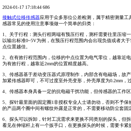
2024-01-17 17:18:44
686
接触式位移传感器
应用于众多形位公差检测，属于精密测量工具
感器常见的使用注意事项做一个简单的归类：
1、关于行程：测头行程两端有预压行程，测杆需要往里压缩
以输出标准0~5V为例，在预压行程范围内会出现负值或者大
点位置越佳。
2、在有效行程范围内，位移的中点位置为电气零位，越靠近电气零
为有效行程，越靠近2mm的位置精度越高。
3、传感器基于差动变压器式原理制作，内部含有电磁场，故
加紧传感器即可，不可过度至外壳变形，外壳厚度为0.2mm
4、传感器本身具备一定的抗电磁干扰功能，但传感器的工作
5、探针最里面的固定圈1非授权专业人士请勿动，否则不予保
的产品两个圈中间有螺纹外露是正常的，不需要移动防尘套固
6、探头可以拆卸，针对工况需求来更换不同类别的探头，但
看见在伸缩杆上有一个扳手口，在更换探头的时候，需要卡紧