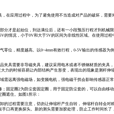
，在应用过程中，为了避免使用不当造成对产品的破坏，需要对产
一部分才是起始位，到达满位后，还有一小段预压行程才到机械
于5V的情况，小于0V和大于5V的区间为非线性区域。在使用过
位，精度越高。以0~4mm有效行程，0-5V输出的传感器为例，
产品夹具需要非导磁夹具，建议采用电木或者不锈钢材质的夹具
，过大力的时候容易让内部结构产生形变，表现出的现象是测杆伸
区域需远离强电磁场，如变频电机，强电磁干扰会影响传感器正
修；固定圈2为防尘套固定圈，用于固定防尘套的，可以自由移
定圈遮住。如图1所示：
拆卸的过程需要注意，切勿让伸缩杆产生自转， 伸缩杆自转会对
扳手口再更换探头。新的测头需要加胶处理，防止工作时间长了