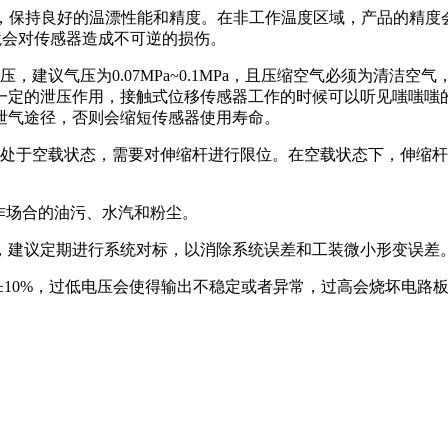
保持良好的温漂性能和精度。在非工作温度区域，产品的精度会受到影响
的环境会对传感器造成不可逆的损伤。
，建议气压为0.07MPa~0.1MPa，且压缩空气必须为清洁
一定的泄压作用，接触式位移传感器工作的时候可以听见嗤嗤嗤
泄气途径，否则会缩短传感器使用寿命。
间处于空载状态，需要对伸缩杆进行限位。在空载状态下，伸缩
工作场合的油污、水汽和粉尘。
合，建议定期进行系统对标，以消除系统误差和工装微小形变误差
C±10%，过低电压会使得输出不稳定或者异常，过高会烧坏电路