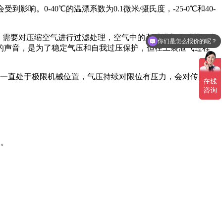
。0-40℃的温漂系数为0.1微米/摄氏度，-25-0℃和40-
空气，需要对压缩空气进行过滤处理，空气中的杂质进入传感器，会
你们是怎么报价的呢？
的声音，是为了稳定气压和自我过压保护，但在工装泄气过程
我想了解一下位移传感器
杆一直处于极限机械位置，气压持续对限位有压力，会对传感器
。
板。