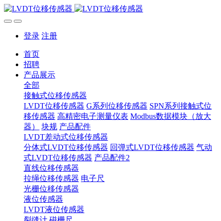
登录
注册
首页
招聘
产品展示
全部
接触式位移传感器
LVDT位移传感器
G系列位移传感器
SPN系列接触式位
移传感器
高精密电子测量仪表
Modbus数据模块（放大
器）
块规
产品配件
LVDT差动式位移传感器
分体式LVDT位移传感器
回弹式LVDT位移传感器
气动
式LVDT位移传感器
产品配件2
直线位移传感器
拉绳位移传感器
电子尺
光栅位移传感器
液位传感器
LVDT液位传感器
裂缝计
磁栅尺