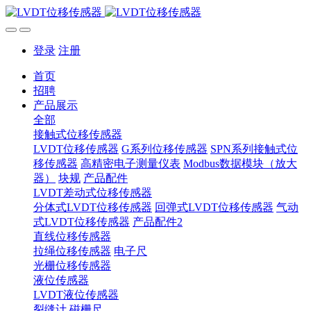
登录
注册
首页
招聘
产品展示
全部
接触式位移传感器
LVDT位移传感器
G系列位移传感器
SPN系列接触式位
移传感器
高精密电子测量仪表
Modbus数据模块（放大
器）
块规
产品配件
LVDT差动式位移传感器
分体式LVDT位移传感器
回弹式LVDT位移传感器
气动
式LVDT位移传感器
产品配件2
直线位移传感器
拉绳位移传感器
电子尺
光栅位移传感器
液位传感器
LVDT液位传感器
裂缝计
磁栅尺