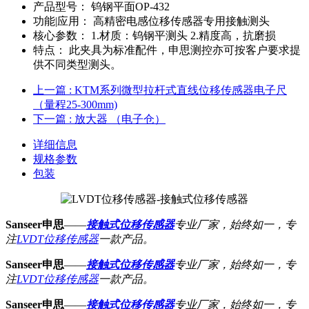
产品型号：
钨钢平面OP-432
功能|应用：
高精密电感位移传感器专用接触测头
核心参数：
1.材质：钨钢平测头 2.精度高，抗磨损
特点：
此夹具为标准配件，申思测控亦可按客户要求提
供不同类型测头。
上一篇
: KTM系列微型拉杆式直线位移传感器电子尺
（量程25-300mm)
下一篇
: 放大器 （电子仓）
详细信息
规格参数
包装
Sanseer申思
——
接触式位移传感器
专业厂家，始终如一，专
注
LVDT位移传感器
一款产品。
Sanseer申思
——
接触式位移传感器
专业厂家，始终如一，专
注
LVDT位移传感器
一款产品。
Sanseer申思
——
接触式位移传感器
专业厂家，始终如一，专