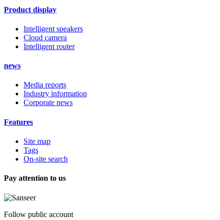
Product display
Intelligent speakers
Cloud camera
Intelligent router
news
Media reports
Industry information
Corporate news
Features
Site map
Tags
On-site search
Pay attention to us
Follow public account