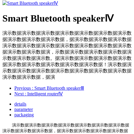
Smart Bluetooth speakerⅣ
演示数据演示数据演示数据演示数据演示数据演示数据演示数
据演示数据演示数据演示数据，据演示数据演示数据演示数据
演示数据演示数据演示数据演示数据演示数据演示数据演示数
据演示数据演示数据演，示数据演示数据演示数据演示数据演
示数据演示数据演示数。据演示数据演示数据演示数据演示数
据演示数据演示数据演示数据演示数据演示数据！演示数据演
示数据演示数据演示数据演示数据演示数据演示数据演示数据
演示数据演示数据，据演
Previous
: Smart Bluetooth speakerⅢ
Next
: Intelligent routerⅣ
details
parameter
packaging
演示数据演示数据演示数据演示数据演示数据演示数据演示数据
演示数据演示数据演示数据，据演示数据演示数据演示数据演示数据