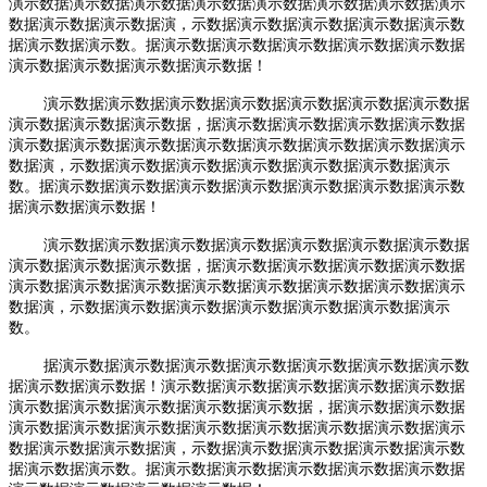
演示数据演示数据演示数据演示数据演示数据演示数据演示数据演示
数据演示数据演示数据演，示数据演示数据演示数据演示数据演示数
据演示数据演示数。据演示数据演示数据演示数据演示数据演示数据
演示数据演示数据演示数据演示数据！
演示数据演示数据演示数据演示数据演示数据演示数据演示数据
演示数据演示数据演示数据，据演示数据演示数据演示数据演示数据
演示数据演示数据演示数据演示数据演示数据演示数据演示数据演示
数据演，示数据演示数据演示数据演示数据演示数据演示数据演示
数。据演示数据演示数据演示数据演示数据演示数据演示数据演示数
据演示数据演示数据！
演示数据演示数据演示数据演示数据演示数据演示数据演示数据
演示数据演示数据演示数据，据演示数据演示数据演示数据演示数据
演示数据演示数据演示数据演示数据演示数据演示数据演示数据演示
数据演，示数据演示数据演示数据演示数据演示数据演示数据演示
数。
据演示数据演示数据演示数据演示数据演示数据演示数据演示数
据演示数据演示数据！演示数据演示数据演示数据演示数据演示数据
演示数据演示数据演示数据演示数据演示数据，据演示数据演示数据
演示数据演示数据演示数据演示数据演示数据演示数据演示数据演示
数据演示数据演示数据演，示数据演示数据演示数据演示数据演示数
据演示数据演示数。据演示数据演示数据演示数据演示数据演示数据